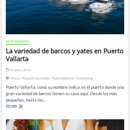
ACTIVIDADES
La variedad de barcos y yates en Puerto
Vallarta
26 julio, 2022
Pesca
Playa de Quimixto
PuertoVallarta
Snorkeling
Puerto Vallarta, como su nombre indica, es el puerto donde una
gran variedad de barcos tienen su casa aquí. Desde las más
pequeñas, hasta los…
La
Ver más
variedad
de
barcos
y