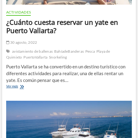
ACTIVIDADES
¿Cuánto cuesta reservar un yate en
Puerto Vallarta?
30 agosto, 2022
avistamiento de ballenas
BahíadeBanderas
Pesca
Playa de
Quimixto
PuertoVallarta
Snorkeling
Puerto Vallarta se ha convertido en un destino turístico con
diferentes actividades para realizar, una de ellas rentar un
yate. Es común pensar que es…
¿Cuánto
Ver más
cuesta
reservar
un
yate
en
Puerto
Vallarta?