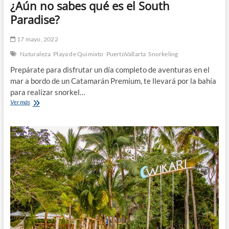
¿Aún no sabes qué es el South
Paradise?
17 mayo, 2022
Naturaleza
Playa de Quimixto
PuertoVallarta
Snorkeling
Prepárate para disfrutar un día completo de aventuras en el
mar a bordo de un Catamarán Premium, te llevará por la bahía
para realizar snorkel…
¿Aún
Ver más
no
sabes
qué
es
el
South
Paradise?