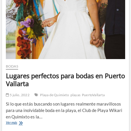
yates
en
Puerto
Vallarta
BODAS
Lugares perfectos para bodas en Puerto
Vallarta
5 julio, 2022
Playa de Quimixto
playas
PuertoVallarta
Si lo que estás buscando son lugares realmente maravillosos
para una inolvidable boda en la playa, el Club de Playa Wikari
en Quimixto es la…
Lugares
Ver más
perfectos