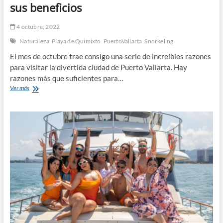
sus beneficios
4 octubre, 2022
Naturaleza
Playa de Quimixto
PuertoVallarta
Snorkeling
El mes de octubre trae consigo una serie de increíbles razones
para visitar la divertida ciudad de Puerto Vallarta. Hay
razones más que suficientes para…
Visitar
Ver más
Puerto
Vallarta
en
octubre
tiene
sus
beneficios