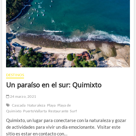
las
olas
DESTINOS
Un paraíso en el sur: Quimixto
24 marzo, 2021
Cascada
Naturaleza
Playa
Playa de
Quimixto
PuertoVallarta
Restaurante
Surf
Quimixto, un lugar para conectarse con la naturaleza y gozar
de actividades para vivir un día emocionante. Visitar este
sitio es estar en contacto con…