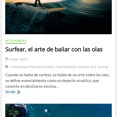
ACTIVIDADES
Surfear, el arte de bailar con las olas
2 junio, 2021
Clubdeplaya
Playa de Quimixto
PuertoVallarta
Sayulita
Surf
Surfing
Cuando se habla de surfear, se habla de un arte sobre las olas,
se define esencialmente como un deporte acuático, que
consiste en deslizarse encima…
Surfear,
Ver más
el
arte
de
bailar
con