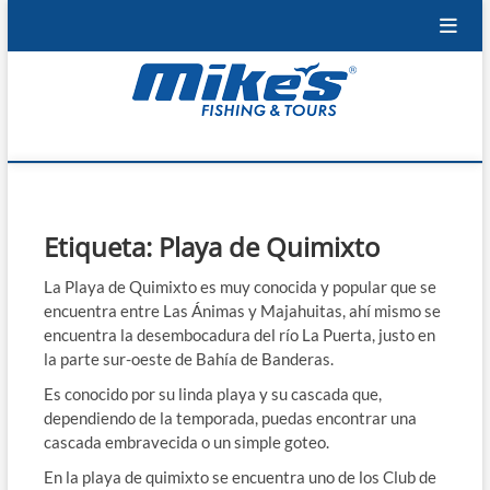
Skip
to
content
Mike's Fishing &
ENTERATE DE LAS NOVEDADES DE PUERTO
VALLARTA, LO MEJOR DE LA REGIÓN Y LA PESCA
Tours
Etiqueta:
Playa de Quimixto
La Playa de Quimixto es muy conocida y popular que se
encuentra entre Las Ánimas y Majahuitas, ahí mismo se
encuentra la desembocadura del río La Puerta, justo en
la parte sur-oeste de Bahía de Banderas.
Es conocido por su linda playa y su cascada que,
dependiendo de la temporada, puedas encontrar una
cascada embravecida o un simple goteo.
En la playa de quimixto se encuentra uno de los Club de