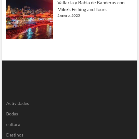
Vallarta y Bahía de Banderas con
Mike’s Fishing and Tours
2 enero, 2025
Actividades
Bodas
cultura
Destinos