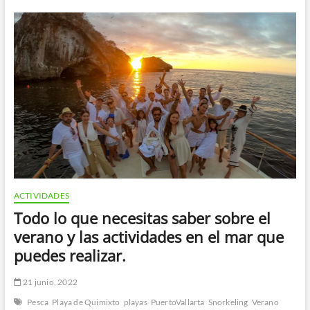
para
bodas
en
Puerto
Vallarta
ACTIVIDADES
Todo lo que necesitas saber sobre el
verano y las actividades en el mar que
puedes realizar.
21 junio, 2022
Pesca
Playa de Quimixto
playas
PuertoVallarta
Snorkeling
Verano