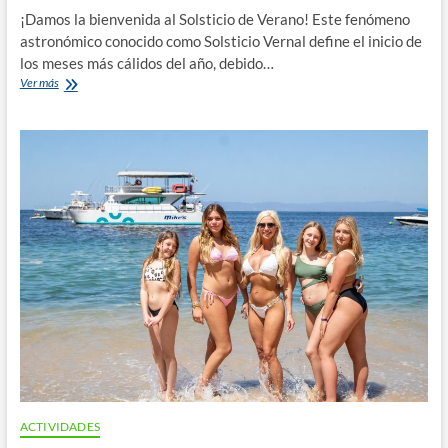
¡Damos la bienvenida al Solsticio de Verano! Este fenómeno
astronómico conocido como Solsticio Vernal define el inicio de
los meses más cálidos del año, debido…
Todo
Ver más
lo
que
necesitas
saber
sobre
el
verano
y
las
actividades
en
el
mar
que
puedes
realizar.
ACTIVIDADES