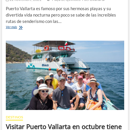
Puerto Vallarta es famoso por sus hermosas playas y su
divertida vida nocturna pero poco se sabe de las increíbles
rutas de senderismo con las…
Las
Ver más
rutas
de
senderismo
más
impresionantes
en
Puerto
Vallarta
DESTINOS
Visitar Puerto Vallarta en octubre tiene