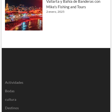
Vallarta y Bahía de Banderas con
Mike’s Fishing and Tours
2 enero, 2025
Actividades
Bodas
cultura
Destinos