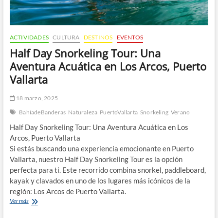
ACTIVIDADES
CULTURA
DESTINOS
EVENTOS
Half Day Snorkeling Tour: Una
Aventura Acuática en Los Arcos, Puerto
Vallarta
18 marzo, 2025
BahíadeBanderas
Naturaleza
PuertoVallarta
Snorkeling
Verano
Half Day Snorkeling Tour: Una Aventura Acuática en Los
Arcos, Puerto Vallarta
Si estás buscando una experiencia emocionante en Puerto
Vallarta, nuestro Half Day Snorkeling Tour es la opción
perfecta para ti. Este recorrido combina snorkel, paddleboard,
kayak y clavados en uno de los lugares más icónicos de la
región: Los Arcos de Puerto Vallarta.
Half
Ver más
Day
Snorkeling