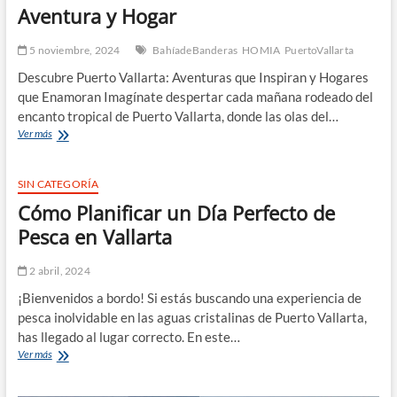
Aventura y Hogar
5 noviembre, 2024
BahíadeBanderas
HOMIA
PuertoVallarta
Descubre Puerto Vallarta: Aventuras que Inspiran y Hogares
que Enamoran Imagínate despertar cada mañana rodeado del
encanto tropical de Puerto Vallarta, donde las olas del…
Puerto
Ver más
Vallarta:
Tu
Próximo
SIN CATEGORÍA
Destino
Cómo Planificar un Día Perfecto de
de
Aventura
Pesca en Vallarta
y
Hogar
2 abril, 2024
¡Bienvenidos a bordo! Si estás buscando una experiencia de
pesca inolvidable en las aguas cristalinas de Puerto Vallarta,
has llegado al lugar correcto. En este…
Cómo
Ver más
Planificar
un