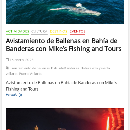
ACTIVIDADES
CULTURA
DESTINOS
EVENTOS
Avistamiento de Ballenas en Bahía de
Banderas con Mike’s Fishing and Tours
16 enero, 2025
avistamiento de ballenas
BahíadeBanderas
Naturaleza
puerto
vallarta
PuertoVallarta
Avistamiento de Ballenas en Bahía de Banderas con Mike’s
Fishing and Tours
Avistamiento
Ver más
de
Ballenas
en
Bahía
de
Banderas