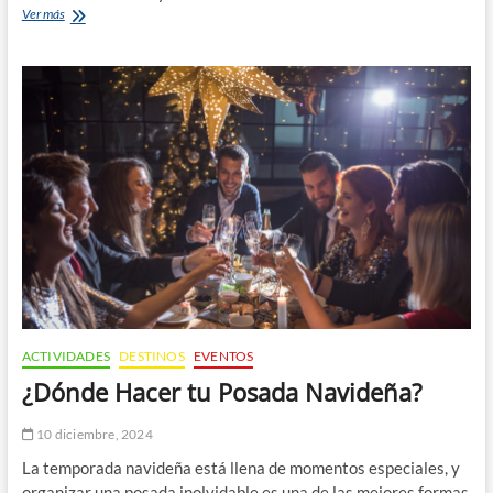
Vive
Ver más
Nuevas
Experiencias
en
Puerto
Vallarta
y
Bahía
de
Banderas
con
Mike’s
Fishing
and
Tours
ACTIVIDADES
DESTINOS
EVENTOS
¿Dónde Hacer tu Posada Navideña?
10 diciembre, 2024
La temporada navideña está llena de momentos especiales, y
organizar una posada inolvidable es una de las mejores formas