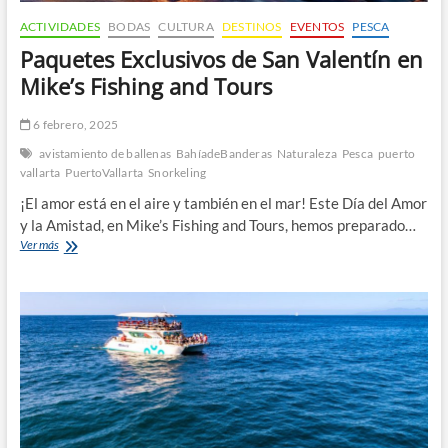
ACTIVIDADES
BODAS
CULTURA
DESTINOS
EVENTOS
PESCA
Paquetes Exclusivos de San Valentín en
Mike’s Fishing and Tours
6 febrero, 2025
avistamiento de ballenas
BahíadeBanderas
Naturaleza
Pesca
puerto
vallarta
PuertoVallarta
Snorkeling
¡El amor está en el aire y también en el mar! Este Día del Amor
y la Amistad, en Mike’s Fishing and Tours, hemos preparado…
Paquetes
Ver más
Exclusivos
de
San
Valentín
en
Mike’s
Fishing
and
Tours