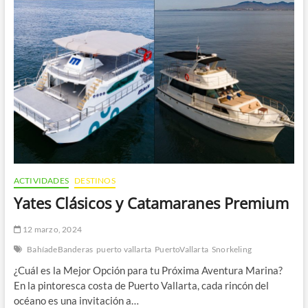
Día
Perfecto
de
Pesca
en
Vallarta
ACTIVIDADES
DESTINOS
Yates Clásicos y Catamaranes Premium
12 marzo, 2024
BahíadeBanderas
puerto vallarta
PuertoVallarta
Snorkeling
¿Cuál es la Mejor Opción para tu Próxima Aventura Marina?
En la pintoresca costa de Puerto Vallarta, cada rincón del
océano es una invitación a…