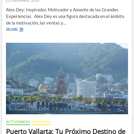
3 diciembre, 2024
Alex Dey: Inspirador, Motivador y Amante de las Grandes
Experiencias Alex Dey es una figura destacada en el ámbito
de la motivación, las ventas y…
¿Quién
Ver más
es
Alex
Dey?
Y
Su
Recorrido
En
El
Yate
Florero
ACTIVIDADES
DESTINOS
Puerto Vallarta: Tu Próximo Destino de