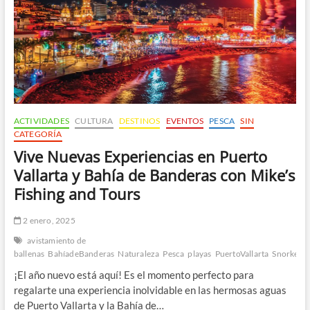
con
Mike’s
Fishing
and
Tours
ACTIVIDADES
CULTURA
DESTINOS
EVENTOS
PESCA
SIN
CATEGORÍA
Vive Nuevas Experiencias en Puerto
Vallarta y Bahía de Banderas con Mike’s
Fishing and Tours
2 enero, 2025
avistamiento de
ballenas
BahíadeBanderas
Naturaleza
Pesca
playas
PuertoVallarta
Snorkelin
¡El año nuevo está aquí! Es el momento perfecto para
regalarte una experiencia inolvidable en las hermosas aguas
de Puerto Vallarta y la Bahía de…