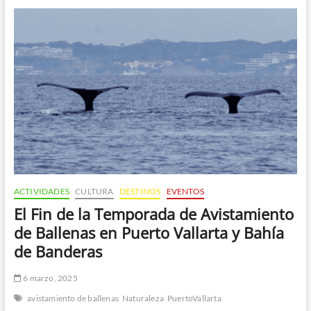
Tour:
Una
Aventura
Acuática
en
Los
Arcos,
Puerto
Vallarta
ACTIVIDADES
CULTURA
DESTINOS
EVENTOS
El Fin de la Temporada de Avistamiento
de Ballenas en Puerto Vallarta y Bahía
de Banderas
6 marzo, 2025
avistamiento de ballenas
Naturaleza
PuertoVallarta