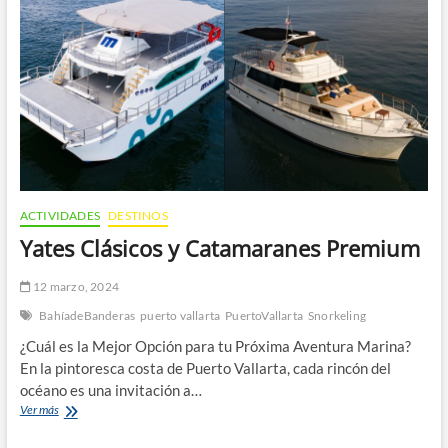
Pesca
en
Vallarta
ACTIVIDADES
DESTINOS
Yates Clásicos y Catamaranes Premium
12 marzo, 2024
BahíadeBanderas
puerto vallarta
PuertoVallarta
Snorkeling
¿Cuál es la Mejor Opción para tu Próxima Aventura Marina?
En la pintoresca costa de Puerto Vallarta, cada rincón del
océano es una invitación a…
Yates
Ver más
Clásicos
y