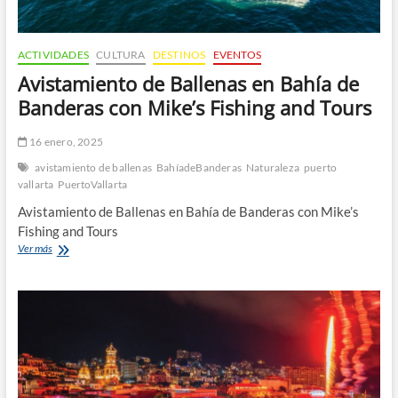
ACTIVIDADES
CULTURA
DESTINOS
EVENTOS
Avistamiento de Ballenas en Bahía de
Banderas con Mike’s Fishing and Tours
16 enero, 2025
avistamiento de ballenas
BahíadeBanderas
Naturaleza
puerto
vallarta
PuertoVallarta
Avistamiento de Ballenas en Bahía de Banderas con Mike’s
Fishing and Tours
Avistamiento
Ver más
de
Ballenas
en
Bahía
de
Banderas
con
Mike’s
Fishing