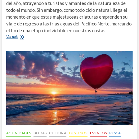
del año, atrayendo a turistas y amantes de la naturaleza de
todo el mundo. Sin embargo, como todo ciclo natural, llega el
momento en que estas majestuosas criaturas emprenden su
viaje de regreso a las frías aguas del Pacífico Norte, marcando
el fin de una etapa inolvidable en nuestras costas.
El
Ver más
Fin
de
la
Temporada
de
Avistamiento
de
Ballenas
en
Puerto
Vallarta
y
Bahía
de
Banderas
ACTIVIDADES
BODAS
CULTURA
DESTINOS
EVENTOS
PESCA