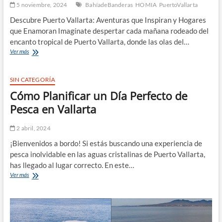
5 noviembre, 2024
BahíadeBanderas
HOMIA
PuertoVallarta
Descubre Puerto Vallarta: Aventuras que Inspiran y Hogares
que Enamoran Imagínate despertar cada mañana rodeado del
encanto tropical de Puerto Vallarta, donde las olas del…
Puerto
Ver más
Vallarta:
Tu
Próximo
SIN CATEGORÍA
Destino
Cómo Planificar un Día Perfecto de
de
Aventura
Pesca en Vallarta
y
Hogar
2 abril, 2024
¡Bienvenidos a bordo! Si estás buscando una experiencia de
pesca inolvidable en las aguas cristalinas de Puerto Vallarta,
has llegado al lugar correcto. En este…
Cómo
Ver más
Planificar
un
Día
Perfecto
de