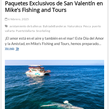
Paquetes Exclusivos de San Valentín en
Mike’s Fishing and Tours
6 febrero, 2025
avistamiento de ballenas
BahíadeBanderas
Naturaleza
Pesca
puerto
vallarta
PuertoVallarta
Snorkeling
¡El amor está en el aire y también en el mar! Este Día del Amor
y la Amistad, en Mike’s Fishing and Tours, hemos preparado…
Paquetes
Ver más
Exclusivos
de
San
Valentín
en
Mike’s
Fishing
and
Tours