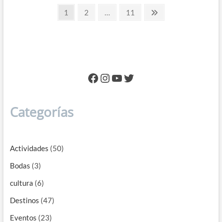
Paginación
Catamaranes
Page
Page
Page
Next
1
2
…
11
Premium
page
de
entradas
Facebook
Instagram
YouTube
Twitter
Categorías
Actividades
(50)
Bodas
(3)
cultura
(6)
Destinos
(47)
Eventos
(23)