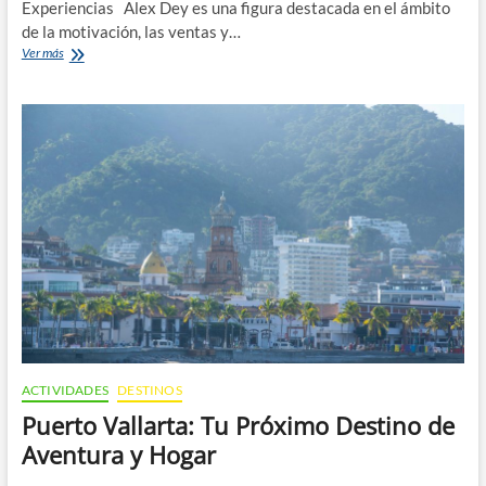
Experiencias Alex Dey es una figura destacada en el ámbito
de la motivación, las ventas y…
¿Quién
Ver más
es
Alex
Dey?
Y
Su
Recorrido
En
El
Yate
Florero
ACTIVIDADES
DESTINOS
Puerto Vallarta: Tu Próximo Destino de
Aventura y Hogar