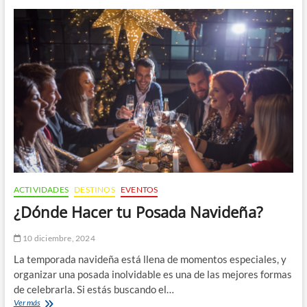
Experiencias
en
Puerto
Vallarta
y
Bahía
de
Banderas
con
Mike’s
Fishing
and
Tours
ACTIVIDADES
DESTINOS
EVENTOS
¿Dónde Hacer tu Posada Navideña?
10 diciembre, 2024
La temporada navideña está llena de momentos especiales, y
organizar una posada inolvidable es una de las mejores formas
de celebrarla. Si estás buscando el…
¿Dónde
Ver más