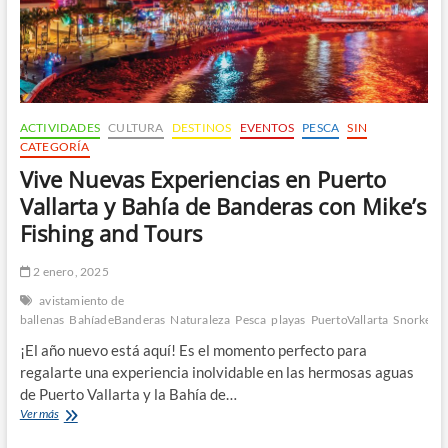
and
Tours
ACTIVIDADES
CULTURA
DESTINOS
EVENTOS
PESCA
SIN
CATEGORÍA
Vive Nuevas Experiencias en Puerto
Vallarta y Bahía de Banderas con Mike’s
Fishing and Tours
2 enero, 2025
avistamiento de
ballenas
BahíadeBanderas
Naturaleza
Pesca
playas
PuertoVallarta
Snorkelin
¡El año nuevo está aquí! Es el momento perfecto para
regalarte una experiencia inolvidable en las hermosas aguas
de Puerto Vallarta y la Bahía de…
Vive
Ver más
Nuevas