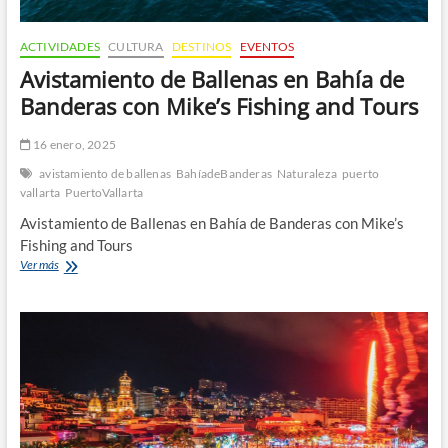
ACTIVIDADES
CULTURA
DESTINOS
EVENTOS
Avistamiento de Ballenas en Bahía de
Banderas con Mike’s Fishing and Tours
16 enero, 2025
avistamiento de ballenas
BahíadeBanderas
Naturaleza
puerto
vallarta
PuertoVallarta
Avistamiento de Ballenas en Bahía de Banderas con Mike’s
Fishing and Tours
Avistamiento
Ver más
de
Ballenas
en
Bahía
de
Banderas
con
Mike’s
Fishing
and