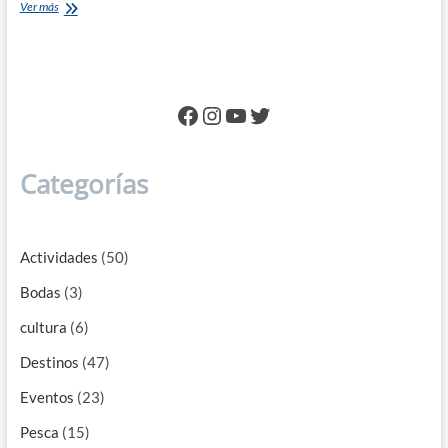
Conoce
Ver más
algunos
increíbles
eventos
del
año
Facebook
Instagram
YouTube
Twitter
en
Puerto
Vallarta
Categorías
Actividades
(50)
Bodas
(3)
cultura
(6)
Destinos
(47)
Eventos
(23)
Pesca
(15)