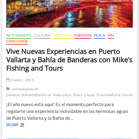
Tours
ACTIVIDADES
CULTURA
DESTINOS
EVENTOS
PESCA
SIN
CATEGORÍA
Vive Nuevas Experiencias en Puerto
Vallarta y Bahía de Banderas con Mike’s
Fishing and Tours
2 enero, 2025
avistamiento de
ballenas
BahíadeBanderas
Naturaleza
Pesca
playas
PuertoVallarta
Snorkelin
¡El año nuevo está aquí! Es el momento perfecto para
regalarte una experiencia inolvidable en las hermosas aguas
de Puerto Vallarta y la Bahía de…
Vive
Ver más
Nuevas
Experiencias