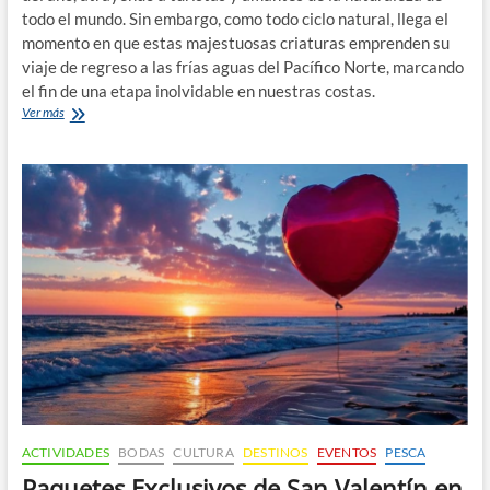
todo el mundo. Sin embargo, como todo ciclo natural, llega el
momento en que estas majestuosas criaturas emprenden su
viaje de regreso a las frías aguas del Pacífico Norte, marcando
el fin de una etapa inolvidable en nuestras costas.
El
Ver más
Fin
de
la
Temporada
de
Avistamiento
de
Ballenas
en
Puerto
Vallarta
y
Bahía
de
Banderas
ACTIVIDADES
BODAS
CULTURA
DESTINOS
EVENTOS
PESCA
Paquetes Exclusivos de San Valentín en