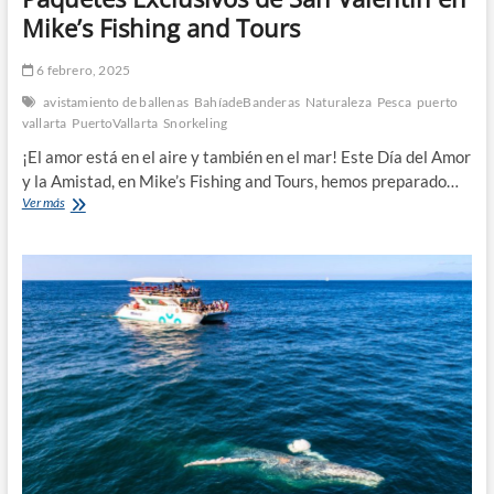
Mike’s Fishing and Tours
6 febrero, 2025
avistamiento de ballenas
BahíadeBanderas
Naturaleza
Pesca
puerto
vallarta
PuertoVallarta
Snorkeling
¡El amor está en el aire y también en el mar! Este Día del Amor
y la Amistad, en Mike’s Fishing and Tours, hemos preparado…
Paquetes
Ver más
Exclusivos
de
San
Valentín
en
Mike’s
Fishing
and
Tours