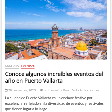
en
Puerto
Vallarta
y
Bahía
de
Banderas
con
Mike’s
Fishing
and
Tours
CULTURA
EVENTOS
Conoce algunos increíbles eventos del
año en Puerto Vallarta
28 noviembre, 2023
artr
eventos
PuertoVallarta
tradiciones
La ciudad de Puerto Vallarta es un enclave festivo por
excelencia, reflejado en la diversidad de eventos y festivales
que tienen lugar a lo largo…