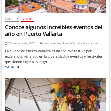
CULTURA
EVENTOS
Conoce algunos increíbles eventos del
año en Puerto Vallarta
28 noviembre, 2023
artr
eventos
PuertoVallarta
tradiciones
La ciudad de Puerto Vallarta es un enclave festivo por
excelencia, reflejado en la diversidad de eventos y festivales
que tienen lugar a lo largo…
Conoce
Ver más
algunos
increíbles
eventos
del
año
en
Puerto
Vallarta