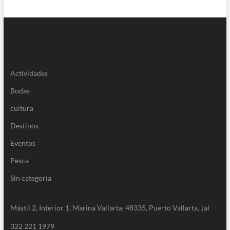
Actividades
Bodas
cultura
Destinos
Eventos
Pesca
Sin categoría
Mástil 2, Interior 1, Marina Vallarta, 48335, Puerto Vallarta, Jal
322 221 1979