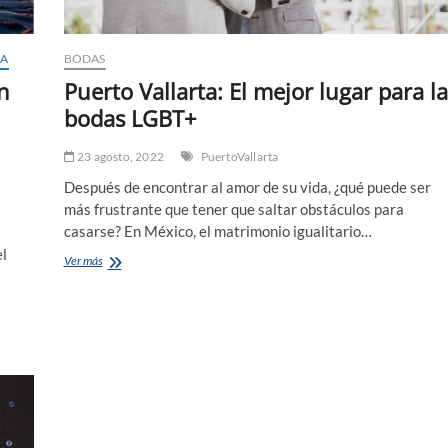
CA
BODAS
n
Puerto Vallarta: El mejor lugar para la
bodas LGBT+
23 agosto, 2022
PuertoVallarta
Después de encontrar al amor de su vida, ¿qué puede ser
más frustrante que tener que saltar obstáculos para
casarse? En México, el matrimonio igualitario…
el
Puerto
Ver más
Vallarta:
El
mejor
lugar
para
las
bodas
LGBT+