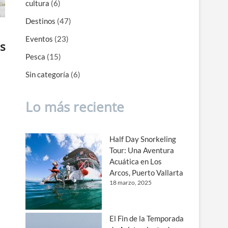
cultura
(6)
Destinos
(47)
Eventos
(23)
s
Pesca
(15)
Sin categoría
(6)
Lo más reciente
Half Day Snorkeling
Tour: Una Aventura
Acuática en Los
Arcos, Puerto Vallarta
18 marzo, 2025
El Fin de la Temporada