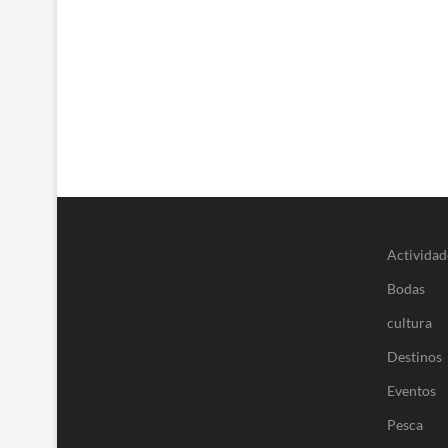
en
Puerto
Vallarta
Actividad
Bodas
cultura
Destinos
Eventos
Pesca