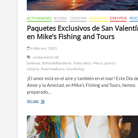
ACTIVIDADES
BODAS
CULTURA
DESTINOS
EVENTOS
PES
Paquetes Exclusivos de San Valentí
en Mike’s Fishing and Tours
6 febrero, 2025
avistamiento de
ballenas
BahíadeBanderas
Naturaleza
Pesca
puerto
vallarta
PuertoVallarta
Snorkeling
¡El amor está en el aire y también en el mar! Este Día d
Amor y la Amistad, en Mike’s Fishing and Tours, hemos
preparado…
Paquetes
Ver más
Exclusivos
de
San
Valentín
en
Mike’s