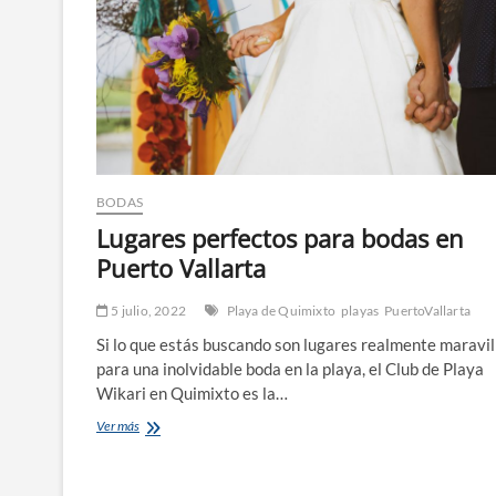
Fishing
and
Tours
BODAS
Lugares perfectos para bodas en
Puerto Vallarta
5 julio, 2022
Playa de Quimixto
playas
PuertoVallarta
Si lo que estás buscando son lugares realmente maravil
para una inolvidable boda en la playa, el Club de Playa
Wikari en Quimixto es la…
Lugares
Ver más
perfectos
para
bodas