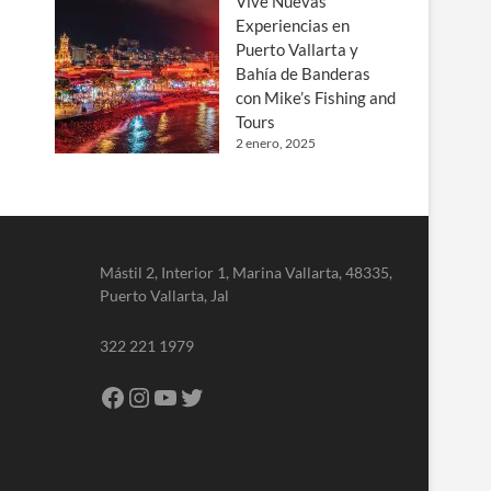
Vive Nuevas
Experiencias en
Puerto Vallarta y
Bahía de Banderas
con Mike’s Fishing and
Tours
2 enero, 2025
Mástil 2, Interior 1, Marina Vallarta, 48335,
Puerto Vallarta, Jal
322 221 1979
Facebook
Instagram
YouTube
Twitter