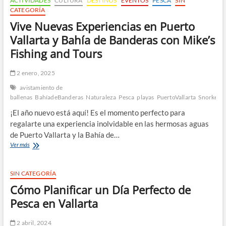
ACTIVIDADES
CULTURA
DESTINOS
EVENTOS
PESCA
SIN
CATEGORÍA
Vive Nuevas Experiencias en Puerto
Vallarta y Bahía de Banderas con Mike’s
Fishing and Tours
2 enero, 2025
avistamiento de
ballenas
BahíadeBanderas
Naturaleza
Pesca
playas
PuertoVallarta
Snorkelin
¡El año nuevo está aquí! Es el momento perfecto para
regalarte una experiencia inolvidable en las hermosas aguas
de Puerto Vallarta y la Bahía de…
Vive
Ver más
Nuevas
Experiencias
en
SIN CATEGORÍA
Puerto
Cómo Planificar un Día Perfecto de
Vallarta
y
Pesca en Vallarta
Bahía
de
2 abril, 2024
Banderas