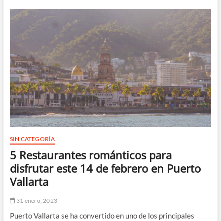
Maravillas
del
Mar:
Guía
Completa
para
una
Experiencia
de
Pesca
Inolvidable
en
Puerto
Vallarta
SIN CATEGORÍA
5 Restaurantes románticos para
disfrutar este 14 de febrero en Puerto
Vallarta
31 enero, 2023
Puerto Vallarta se ha convertido en uno de los principales