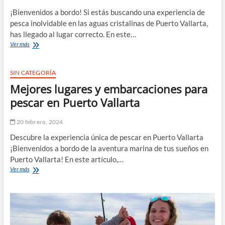
con
¡Bienvenidos a bordo! Si estás buscando una experiencia de
Mike’s
pesca inolvidable en las aguas cristalinas de Puerto Vallarta,
Fishing
has llegado al lugar correcto. En este…
and
Cómo
Ver más
Tours
Planificar
un
Día
SIN CATEGORÍA
Perfecto
Mejores lugares y embarcaciones para
de
Pesca
pescar en Puerto Vallarta
en
Vallarta
20 febrero, 2024
Descubre la experiencia única de pescar en Puerto Vallarta
¡Bienvenidos a bordo de la aventura marina de tus sueños en
Puerto Vallarta! En este artículo,…
Mejores
Ver más
lugares
y
embarcaciones
para
pescar
en