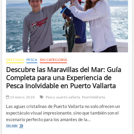
Puerto
Vallarta
DESTINOS
PESCA
SIN CATEGORÍA
Descubre las Maravillas del Mar: Guía
Completa para una Experiencia de
Pesca Inolvidable en Puerto Vallarta
23 enero, 2024
Pesca
puerto vallarta
PuertoVallarta
Las aguas cristalinas de Puerto Vallarta no solo ofrecen un
espectáculo visual impresionante, sino que también son el
escenario perfecto para los amantes de la…
Descubre
Ver más
las