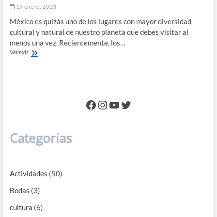
19 enero, 2023
México es quizás uno de los lugares con mayor diversidad
cultural y natural de nuestro planeta que debes visitar al
menos una vez. Recientemente, los…
Requisitos
Ver más
de
Ingreso
al
Sistema
de
Facebook
Instagram
YouTube
Twitter
Autorización
Electrónica
de
México
Categorías
Actividades
(50)
Bodas
(3)
cultura
(6)