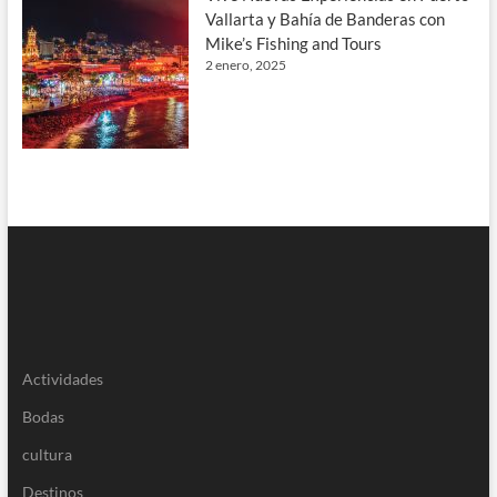
Vallarta y Bahía de Banderas con
Mike’s Fishing and Tours
2 enero, 2025
Actividades
Bodas
cultura
Destinos