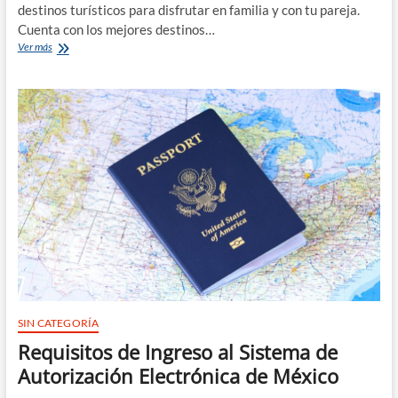
destinos turísticos para disfrutar en familia y con tu pareja.
Cuenta con los mejores destinos…
5
Ver más
Restaurantes
románticos
para
disfrutar
este
14
de
febrero
en
Puerto
Vallarta
SIN CATEGORÍA
Requisitos de Ingreso al Sistema de
Autorización Electrónica de México