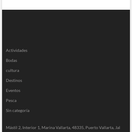
Actividades
Bodas
cultura
Destinos
Eventos
Pesca
Sin categoría
Mástil 2, Interior 1, Marina Vallarta, 48335, Puerto Vallarta, Jal
322 221 1979