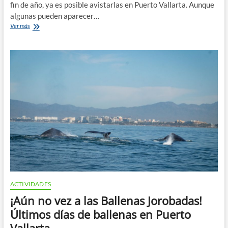
fin de año, ya es posible avistarlas en Puerto Vallarta. Aunque
algunas pueden aparecer…
Avistamiento
Ver más
de
Ballenas
este
Invierno
en
la
Bahía
ACTIVIDADES
¡Aún no vez a las Ballenas Jorobadas!
Últimos días de ballenas en Puerto
Vallarta