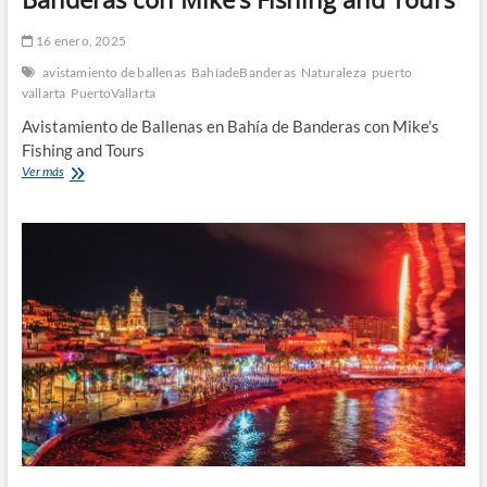
16 enero, 2025
avistamiento de ballenas
BahíadeBanderas
Naturaleza
puerto
vallarta
PuertoVallarta
Avistamiento de Ballenas en Bahía de Banderas con Mike’s
Fishing and Tours
Avistamiento
Ver más
de
Ballenas
en
Bahía
de
Banderas
con
Mike’s
Fishing
and
Tours