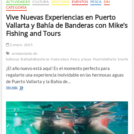
ACTIVIDADES
CULTURA
DESTINOS
EVENTOS
PESCA
SIN
CATEGORÍA
Vive Nuevas Experiencias en Puerto
Vallarta y Bahía de Banderas con Mike’s
Fishing and Tours
2 enero, 2025
avistamiento de
ballenas
BahíadeBanderas
Naturaleza
Pesca
playas
PuertoVallarta
Snorkelin
¡El año nuevo está aquí! Es el momento perfecto para
regalarte una experiencia inolvidable en las hermosas aguas
de Puerto Vallarta y la Bahía de…
Vive
Ver más
Nuevas
Experiencias
en
Puerto
Vallarta
y
Bahía
de