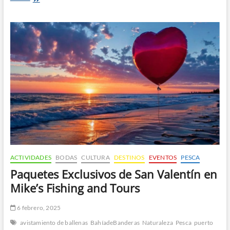
Fin
de
la
Temporada
de
Avistamiento
de
Ballenas
en
Puerto
Vallarta
y
Bahía
de
Banderas
ACTIVIDADES
BODAS
CULTURA
DESTINOS
EVENTOS
PESCA
Paquetes Exclusivos de San Valentín en
Mike’s Fishing and Tours
6 febrero, 2025
avistamiento de ballenas
BahíadeBanderas
Naturaleza
Pesca
puerto