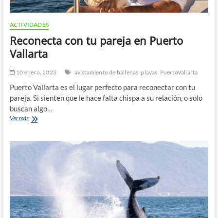
ACTIVIDADES
Reconecta con tu pareja en Puerto
Vallarta
10 enero, 2023
avistamiento de ballenas
playas
PuertoVallarta
Puerto Vallarta es el lugar perfecto para reconectar con tu
pareja. Si sienten que le hace falta chispa a su relación, o solo
buscan algo…
Reconecta
Ver más
con
tu
pareja
en
Puerto
Vallarta