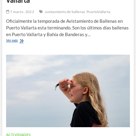
7 marzo, 2023
avistamiento de ballenas
PuertoVallarta
Oficialmente la temporada de Avistamiento de Ballenas en
Puerto Vallarta esta terminando. Son los últimos días ballenas
en Puerto Vallarta y Bahía de Banderas y…
¡Aún
Ver más
no
vez
a
las
Ballenas
Jorobadas!
Últimos
días
de
ballenas
en
Puerto
Vallarta
ACTIVIDADES