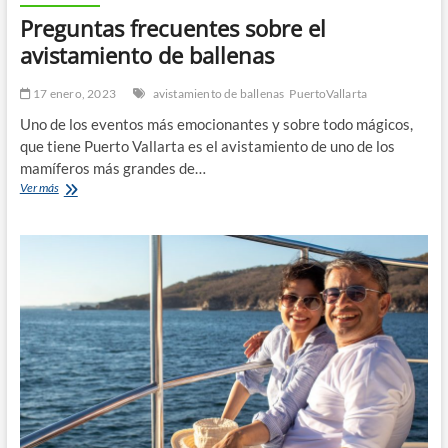
Preguntas frecuentes sobre el
avistamiento de ballenas
17 enero, 2023
avistamiento de ballenas
PuertoVallarta
Uno de los eventos más emocionantes y sobre todo mágicos,
que tiene Puerto Vallarta es el avistamiento de uno de los
mamíferos más grandes de…
Preguntas
Ver más
frecuentes
sobre
el
avistamiento
de
ballenas