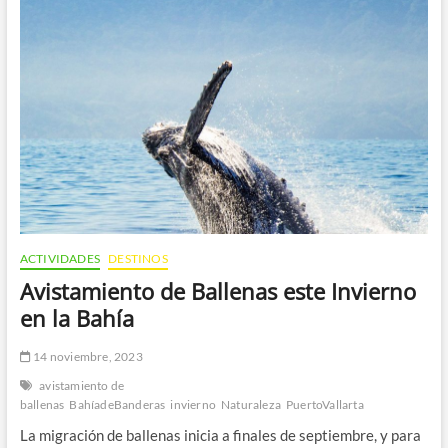
Acuática:
Las
5
Mejores
Actividades
en
Puerto
Vallarta
ACTIVIDADES
DESTINOS
Avistamiento de Ballenas este Invierno
en la Bahía
14 noviembre, 2023
avistamiento de
ballenas
BahíadeBanderas
invierno
Naturaleza
PuertoVallarta
La migración de ballenas inicia a finales de septiembre, y para