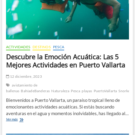
Banderas
con
Mike’s
Fishing
and
Tours
ACTIVIDADES
DESTINOS
PESCA
Descubre la Emoción Acuática: Las 5
Mejores Actividades en Puerto Vallarta
12 diciembre, 2023
avistamiento de
ballenas
BahíadeBanderas
Naturaleza
Pesca
playas
PuertoVallarta
Snorkelin
Bienvenidos a Puerto Vallarta, un paraíso tropical lleno de
emocionantes actividades acuáticas. Si estás buscando
aventuras en el agua y momentos inolvidables, has llegado al…
Descubre
Ver más
la
Emoción