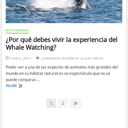
ACTIVIDADES
¿Por qué debes vivir la experiencia del
Whale Watching?
3 enero, 2023
avistamiento de ballenas
puerto vallarta
Poder ver a una de las especies de animales más grandes del
mundo en su hábitat natural es un espectáculo que no se
puede comparar.…
¿Por
Ver más
qué
debes
Paginación
vivir
Page
Page
Next
1
2
la
page
de
experiencia
del
entradas
Whale
Watching?