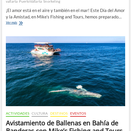
vallarta
PuertoVallarta
Snorkeling
¡El amor está en el aire y también en el mar! Este Día del Amor
y la Amistad, en Mike’s Fishing and Tours, hemos preparado…
Paquetes
Ver más
Exclusivos
de
San
Valentín
en
Mike’s
Fishing
and
Tours
ACTIVIDADES
CULTURA
DESTINOS
EVENTOS
Avistamiento de Ballenas en Bahía de
Banderas con Mike’s Fishing and Tours