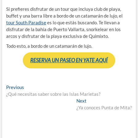
Si prefieres disfrutar de un tour que incluya club de playa,
buffet y una barra libre a bordo de un catamarán de lujo, el
tour South Paradise
es lo que estás buscando. Te llevan a
disfrutar de la bahía de Puerto Vallarta, snorkelear en los
arcos y disfrutar de la playa exclusiva de Quimixto.
Todo esto, a bordo de un catamarán de lujo.
RESERVA UN PASEO EN YATE AQUÍ
Navegación
Previous
Previous
post:
¿Qué necesitas saber sobre las Islas Marietas?
de
Next
Next
entradas
post:
¿Ya conoces Punta de Mita?