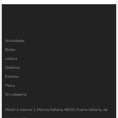
Actividades
Bodas
cultura
Destinos
Eventos
Pesca
Sin categoría
Mástil 2, Interior 1, Marina Vallarta, 48335, Puerto Vallarta, Jal
322 221 1979