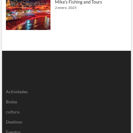
Mike’s Fishing and Tours
2 enero, 2025
Actividades
Bodas
cultura
Destinos
Eventos