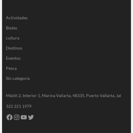
Actividades
Bodas
cultura
Destinos
Eventos
Pesca
Sin categoría
Mástil 2, Interior 1, Marina Vallarta, 48335, Puerto Vallarta, Jal
322 221 1979
Facebook
Instagram
YouTube
Twitter