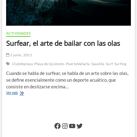
ACTIVIDADES
Surfear, el arte de bailar con las olas
2 junio, 2021
Clubdeplaya
Playa de Quimixto
PuertoVallarta
Sayulita
Surf
Surfing
Cuando se habla de surfear, se habla de un arte sobre las olas,
se define esencialmente como un deporte acuático, que
consiste en deslizarse encima…
Surfear,
Ver más
el
arte
de
bailar
con
Facebook
Instagram
YouTube
Twitter
las
olas