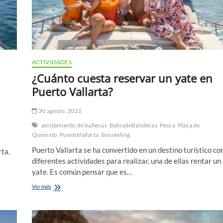
ACTIVIDADES
¿Cuánto cuesta reservar un yate en
Puerto Vallarta?
30 agosto, 2022
avistamiento de ballenas
BahíadeBanderas
Pesca
Playa de
Quimixto
PuertoVallarta
Snorkeling
Puerto Vallarta se ha convertido en un destino turístico co
rta.
diferentes actividades para realizar, una de ellas rentar un
yate. Es común pensar que es…
¿Cuánto
Ver más
cuesta
reservar
un
yate