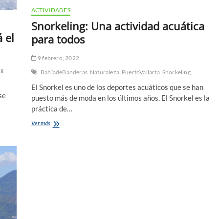
ACTIVIDADES
Snorkeling: Una actividad acuática
 el
para todos
9 febrero, 2022
ng
BahíadeBanderas
Naturaleza
PuertoVallarta
Snorkeling
a
El Snorkel es uno de los deportes acuáticos que se han
se
puesto más de moda en los últimos años. El Snorkel es la
práctica de…
Snorkeling:
Ver más
Una
actividad
acuática
para
todos