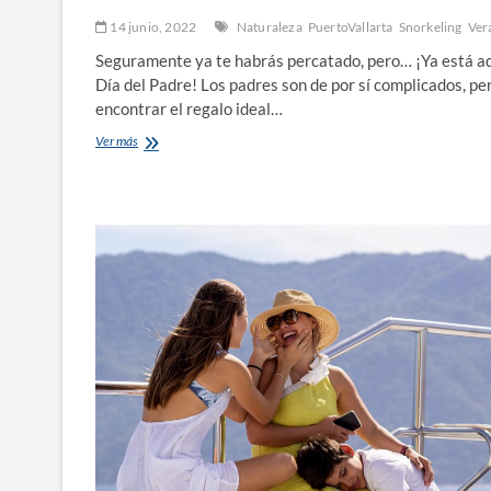
14 junio, 2022
Naturaleza
PuertoVallarta
Snorkeling
Ver
Seguramente ya te habrás percatado, pero… ¡Ya está aq
Día del Padre! Los padres son de por sí complicados, pe
encontrar el regalo ideal…
Celebra
Ver más
un
Día
del
Padre
único
y
diferente.