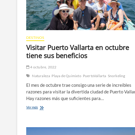
DESTINOS
Visitar Puerto Vallarta en octubre
tiene sus beneficios
4 octubre, 2022
Naturaleza
Playa de Quimixto
PuertoVallarta
Snorkeling
El mes de octubre trae consigo una serie de increíbles
razones para visitar la divertida ciudad de Puerto Valla
Hay razones más que suficientes para…
Visitar
Ver más
Puerto
Vallarta
en
octubre
tiene