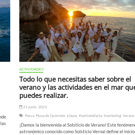
en
Puerto
Vallarta?
ACTIVIDADES
Todo lo que necesitas saber sobre el
verano y las actividades en el mar qu
puedes realizar.
21 junio, 2022
Pesca
Playa de Quimixto
playas
PuertoVallarta
Snorkeling
Verano
onde
 las
¡Damos la bienvenida al Solsticio de Verano! Este fenómen
astronómico conocido como Solsticio Vernal define el inicio