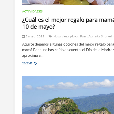
ACTIVIDADES
¿Cuál es el mejor regalo para mamá
10 de mayo?
3 mayo, 2022
Naturaleza
playas
PuertoVallarta
Snorkeli
Aquí te dejamos algunas opciones del mejor regalo par
mamá Por si no has caído en cuenta, el Día de la Madre 
aproxima a…
¿Cuál
Ver más
es
el
mejor
regalo
para
mamá
el
10
de
mayo?