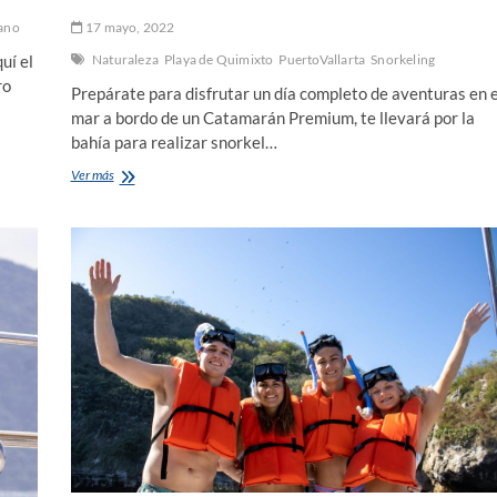
ano
17 mayo, 2022
uí el
Naturaleza
Playa de Quimixto
PuertoVallarta
Snorkeling
ro
Prepárate para disfrutar un día completo de aventuras en e
mar a bordo de un Catamarán Premium, te llevará por la
bahía para realizar snorkel…
¿Aún
Ver más
no
sabes
qué
es
el
South
Paradise?