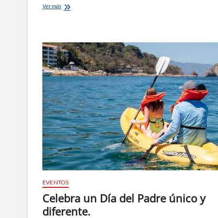
La
Ver más
variedad
de
barcos
y
yates
en
Puerto
Vallarta
EVENTOS
Celebra un Día del Padre único y
diferente.