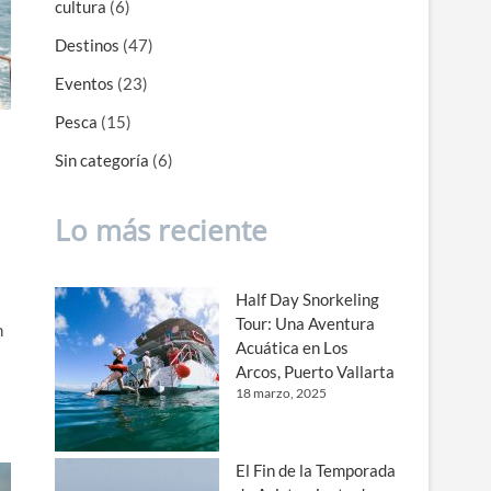
cultura
(6)
Destinos
(47)
Eventos
(23)
Pesca
(15)
Sin categoría
(6)
Lo más reciente
Half Day Snorkeling
Tour: Una Aventura
n
Acuática en Los
Arcos, Puerto Vallarta
18 marzo, 2025
El Fin de la Temporada