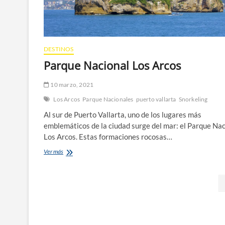
DESTINOS
Parque Nacional Los Arcos
10 marzo, 2021
Los Arcos
Parque Nacionales
puerto vallarta
Snorkeling
Al sur de Puerto Vallarta, uno de los lugares más
emblemáticos de la ciudad surge del mar: el Parque Nac
Los Arcos. Estas formaciones rocosas…
Parque
Ver más
Nacional
Los
Paginación
Arcos
de
entradas