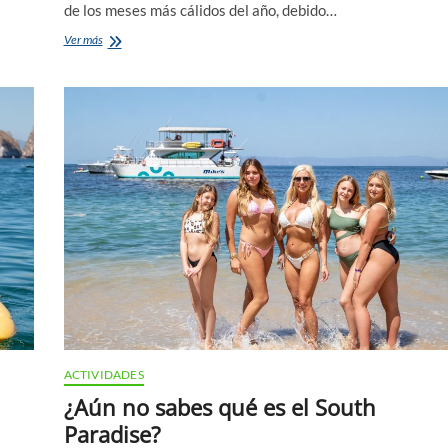
de los meses más cálidos del año, debido…
Todo
Ver más
lo
que
necesitas
saber
sobre
el
verano
y
las
actividades
en
el
mar
que
puedes
realizar.
ACTIVIDADES
¿Aún no sabes qué es el South
Paradise?