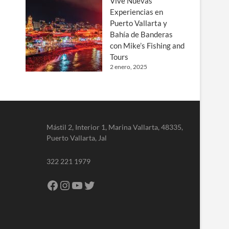
Vive Nuevas
Experiencias en
Puerto Vallarta y
Bahía de Banderas
con Mike’s Fishing and
Tours
2 enero, 2025
Mástil 2, Interior 1, Marina Vallarta, 48335,
Puerto Vallarta, Jal
322 221 1979
Facebook
Instagram
YouTube
Twitter