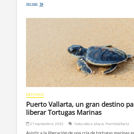
¿Qué
Ver más
tanto
sabes
de
las
ballenas
jorobadas?
DESTINOS
Puerto Vallarta, un gran destino pa
liberar Tortugas Marinas
27 septiembre, 2022
Naturaleza
playas
PuertoVallarta
Asistir a la liberación de una cría de tortugas marinas e