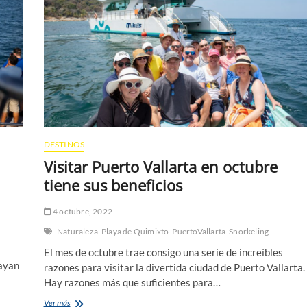
Ballenas
DESTINOS
Visitar Puerto Vallarta en octubre
tiene sus beneficios
4 octubre, 2022
Naturaleza
Playa de Quimixto
PuertoVallarta
Snorkeling
El mes de octubre trae consigo una serie de increíbles
hayan
razones para visitar la divertida ciudad de Puerto Vallarta.
Hay razones más que suficientes para…
Visitar
Ver más