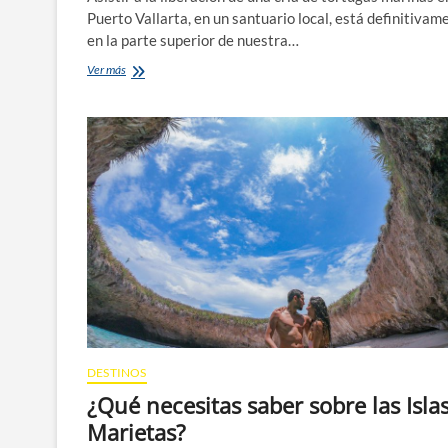
Puerto Vallarta, en un santuario local, está definitivam
en la parte superior de nuestra…
Puerto
Ver más
Vallarta,
un
gran
destino
para
liberar
Tortugas
Marinas
DESTINOS
¿Qué necesitas saber sobre las Isla
Marietas?