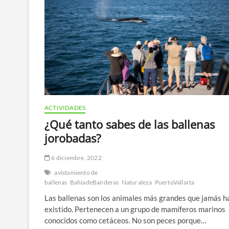
ACTIVIDADES
¿Qué tanto sabes de las ballenas
jorobadas?
6 diciembre, 2022
avistamiento de
ballenas
BahíadeBanderas
Naturaleza
PuertoVallarta
Las ballenas son los animales más grandes que jamás 
existido. Pertenecen a un grupo de mamíferos marinos
conocidos como cetáceos. No son peces porque…