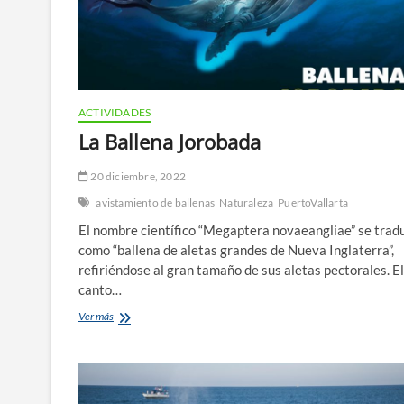
ACTIVIDADES
La Ballena Jorobada
20 diciembre, 2022
avistamiento de ballenas
Naturaleza
PuertoVallarta
El nombre científico “Megaptera novaeangliae” se trad
como “ballena de aletas grandes de Nueva Inglaterra”,
refiriéndose al gran tamaño de sus aletas pectorales. El
canto…
La
Ver más
Ballena
Jorobada