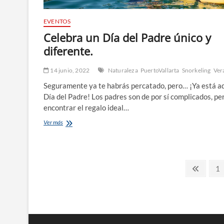
EVENTOS
Celebra un Día del Padre único y
diferente.
14 junio, 2022
Naturaleza
PuertoVallarta
Snorkeling
Ver
Seguramente ya te habrás percatado, pero… ¡Ya está aq
Día del Padre! Los padres son de por sí complicados, pe
encontrar el regalo ideal…
Celebra
Ver más
un
Día
del
Padre
Paginación
único
Previo
Pa
1
y
page
de
diferente.
entradas