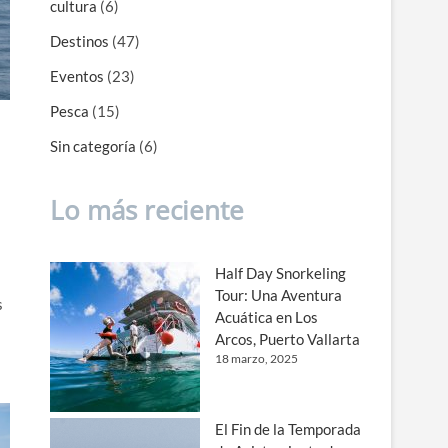
cultura
(6)
Destinos
(47)
Eventos
(23)
Pesca
(15)
Sin categoría
(6)
Lo más reciente
Half Day Snorkeling
Tour: Una Aventura
s
Acuática en Los
Arcos, Puerto Vallarta
18 marzo, 2025
El Fin de la Temporada