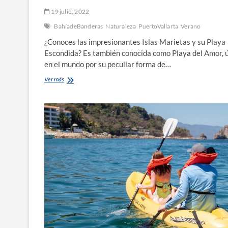
19 julio, 2022
BahíadeBanderas
Naturaleza
PuertoVallarta
Verano
¿Conoces las impresionantes Islas Marietas y su Playa
Escondida? Es también conocida como Playa del Amor, 
en el mundo por su peculiar forma de…
¿Qué
Ver más
necesitas
saber
sobre
las
Islas
Marietas?