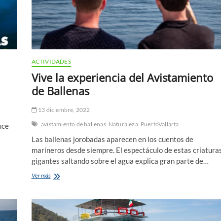
ACTIVIDADES
Vive la experiencia del Avistamiento
de Ballenas
13 diciembre, 2022
avistamiento de ballenas
Naturaleza
PuertoVallarta
uce
Las ballenas jorobadas aparecen en los cuentos de
marineros desde siempre. El espectáculo de estas criatura
gigantes saltando sobre el agua explica gran parte de…
Vive
Ver más
la
experiencia
del
Avistamiento
de