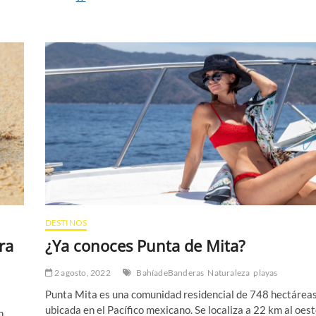
Puerto
Vallarta
en
octubre
tiene
sus
beneficios
DESTINOS
ra
¿Ya conoces Punta de Mita?
2 agosto, 2022
BahíadeBanderas
Naturaleza
playas
Punta Mita es una comunidad residencial de 748 hectárea
ubicada en el Pacífico mexicano. Se localiza a 22 km al oes
n