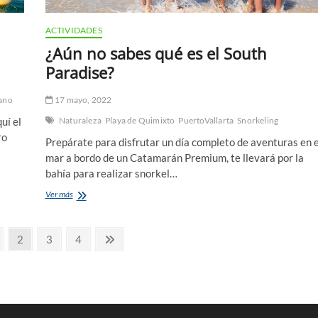
ACTIVIDADES
¿Aún no sabes qué es el South
Paradise?
ano
17 mayo, 2022
uí el
Naturaleza
Playa de Quimixto
PuertoVallarta
Snorkeling
ro
Prepárate para disfrutar un día completo de aventuras en e
mar a bordo de un Catamarán Premium, te llevará por la
bahía para realizar snorkel…
¿Aún
Ver más
no
sabes
qué
us
ge
Page
Page
Page
Next
2
3
4
es
page
el
South
Paradise?