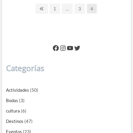
en
Paginación
el
Previous
Page
Page
Page
1
…
3
4
sur:
page
de
Quimixto
entradas
Facebook
Instagram
YouTube
Twitter
Categorías
Actividades
(50)
Bodas
(3)
cultura
(6)
Destinos
(47)
Eventos
(23)