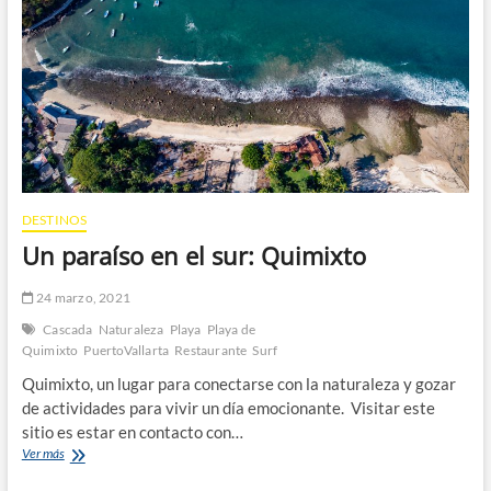
DESTINOS
Un paraíso en el sur: Quimixto
24 marzo, 2021
Cascada
Naturaleza
Playa
Playa de
Quimixto
PuertoVallarta
Restaurante
Surf
Quimixto, un lugar para conectarse con la naturaleza y gozar
de actividades para vivir un día emocionante. Visitar este
sitio es estar en contacto con…
Un
Ver más
paraíso