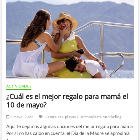
saber
sobre
el
verano
y
las
actividades
en
el
mar
que
puedes
realizar.
ACTIVIDADES
¿Cuál es el mejor regalo para mamá el
10 de mayo?
3 mayo, 2022
Naturaleza
playas
PuertoVallarta
Snorkeling
Aquí te dejamos algunas opciones del mejor regalo para mamá
Por si no has caído en cuenta, el Día de la Madre se aproxima