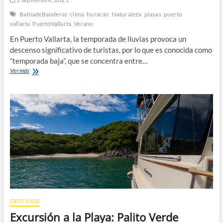
BahíadeBanderas
clima
huracán
Naturaleza
playas
puerto
vallarta
PuertoVallarta
Verano
En Puerto Vallarta, la temporada de lluvias provoca un
descenso significativo de turistas, por lo que es conocida como
“temporada baja”, que se concentra entre…
Tormenta
Ver más
en
el
Paraiso:
Temporada
de
Huracanes
en
Puerto
Vallarta
DESTINOS
Excursión a la Playa: Palito Verde