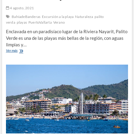
4 agosto, 2021
BahíadeBanderas
Excursión a la playa
Naturaleza
palito
verda
playas
PuertoVallarta
Verano
Enclavada en un paradisíaco lugar de la Riviera Nayarit, Palito
Verde es una de las playas más bellas de la región, con aguas
limpias y…
Excursión
Ver más
a
la
Playa:
Palito
Verde