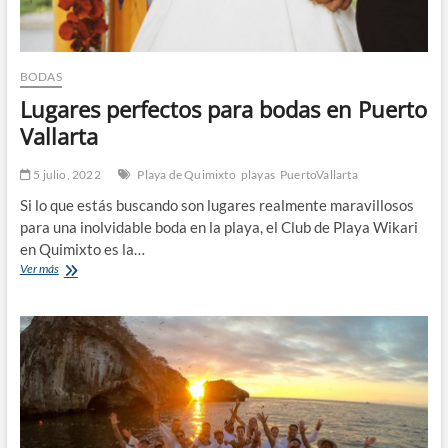
BODAS
Lugares perfectos para bodas en Puerto
Vallarta
5 julio, 2022
Playa de Quimixto
playas
PuertoVallarta
Si lo que estás buscando son lugares realmente maravillosos
para una inolvidable boda en la playa, el Club de Playa Wikari
en Quimixto es la…
Lugares
Ver más
perfectos
para
bodas
en
Puerto
Vallarta