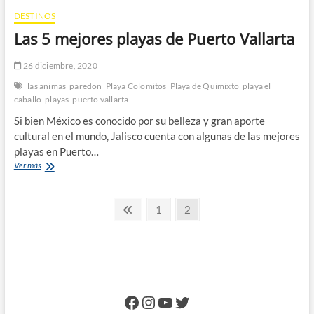
DESTINOS
Las 5 mejores playas de Puerto Vallarta
26 diciembre, 2020
las animas
paredon
Playa Colomitos
Playa de Quimixto
playa el
caballo
playas
puerto vallarta
Si bien México es conocido por su belleza y gran aporte
cultural en el mundo, Jalisco cuenta con algunas de las mejores
playas en Puerto…
Las
Ver más
5
mejores
Paginación
playas
Previous
Page
Page
1
2
de
page
de
Puerto
Vallarta
entradas
Facebook
Instagram
YouTube
Twitter