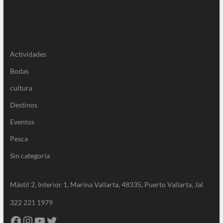
Actividades
Bodas
cultura
Destinos
Eventos
Pesca
Sin categoría
Mástil 2, Interior 1, Marina Vallarta, 48335, Puerto Vallarta, Jal
322 221 1979
Facebook
Instagram
YouTube
Twitter