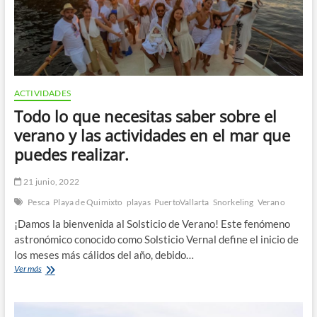
ACTIVIDADES
Todo lo que necesitas saber sobre el
verano y las actividades en el mar que
puedes realizar.
21 junio, 2022
Pesca
Playa de Quimixto
playas
PuertoVallarta
Snorkeling
Verano
¡Damos la bienvenida al Solsticio de Verano! Este fenómeno
astronómico conocido como Solsticio Vernal define el inicio de
los meses más cálidos del año, debido…
Todo
Ver más
lo
que
necesitas