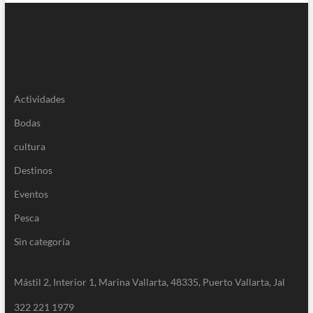
Actividades
Bodas
cultura
Destinos
Eventos
Pesca
Sin categoría
Mástil 2, Interior 1, Marina Vallarta, 48335, Puerto Vallarta, Jal
322 221 1979
Facebook
Instagram
YouTube
Twitter