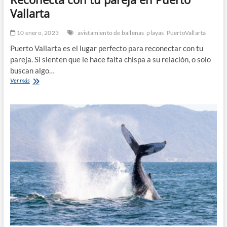
Vallarta
10 enero, 2023
avistamiento de ballenas
playas
PuertoVallarta
Puerto Vallarta es el lugar perfecto para reconectar con tu
pareja. Si sienten que le hace falta chispa a su relación, o solo
buscan algo…
Reconecta
Ver más
con
tu
pareja
en
Puerto
Vallarta