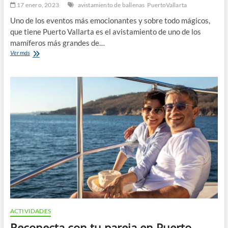
17 enero, 2023
avistamiento de ballenas
PuertoVallarta
Uno de los eventos más emocionantes y sobre todo mágicos,
que tiene Puerto Vallarta es el avistamiento de uno de los
mamíferos más grandes de…
Preguntas
Ver más
frecuentes
sobre
el
avistamiento
de
ballenas
ACTIVIDADES
Reconecta con tu pareja en Puerto