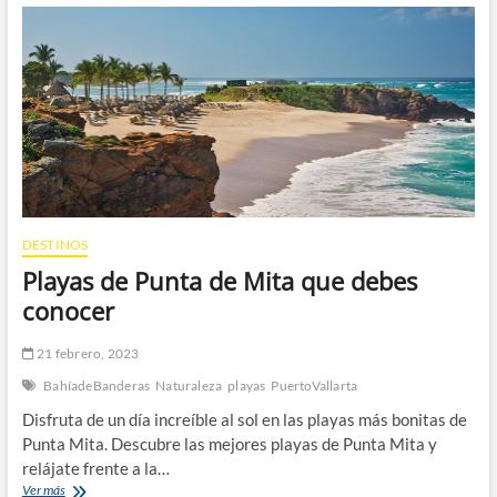
Puerto
Vallarta
DESTINOS
Playas de Punta de Mita que debes
conocer
21 febrero, 2023
BahíadeBanderas
Naturaleza
playas
PuertoVallarta
Disfruta de un día increíble al sol en las playas más bonitas de
Punta Mita. Descubre las mejores playas de Punta Mita y
relájate frente a la…
Playas
Ver más