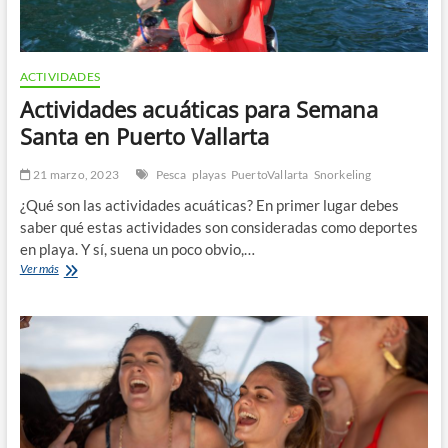
ACTIVIDADES
Actividades acuáticas para Semana
Santa en Puerto Vallarta
21 marzo, 2023
Pesca
playas
PuertoVallarta
Snorkeling
¿Qué son las actividades acuáticas? En primer lugar debes
saber qué estas actividades son consideradas como deportes
en playa. Y sí, suena un poco obvio,…
Actividades
Ver más
acuáticas
para
Semana
Santa
en
Puerto
Vallarta