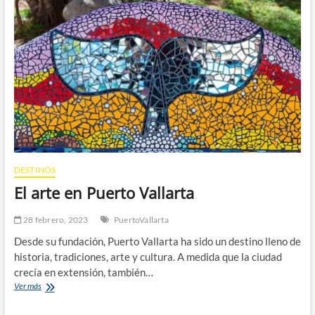
las
Ballenas
Jorobadas!
Últimos
días
de
ballenas
en
Puerto
Vallarta
DESTINOS
El arte en Puerto Vallarta
28 febrero, 2023
PuertoVallarta
Desde su fundación, Puerto Vallarta ha sido un destino lleno de
historia, tradiciones, arte y cultura. A medida que la ciudad
crecía en extensión, también…
El
Ver más
arte
en