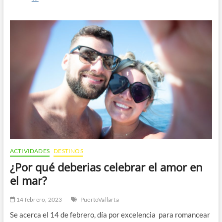
de
Punta
de
Mita
que
debes
conocer
ACTIVIDADES
DESTINOS
¿Por qué deberias celebrar el amor en
el mar?
14 febrero, 2023
PuertoVallarta
Se acerca el 14 de febrero, día por excelencia para romancear