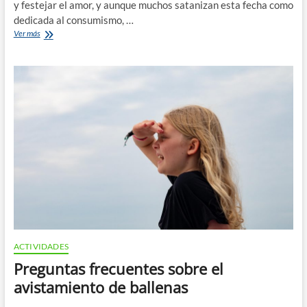
y festejar el amor, y aunque muchos satanizan esta fecha como
dedicada al consumismo, …
¿Por
Ver más
qué
deberias
celebrar
el
amor
en
el
mar?
ACTIVIDADES
Preguntas frecuentes sobre el
avistamiento de ballenas