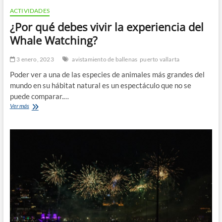
ACTIVIDADES
¿Por qué debes vivir la experiencia del
Whale Watching?
3 enero, 2023
avistamiento de ballenas
puerto vallarta
Poder ver a una de las especies de animales más grandes del
mundo en su hábitat natural es un espectáculo que no se
puede comparar.…
¿Por
Ver más
qué
debes
vivir
la
experiencia
del
Whale
Watching?