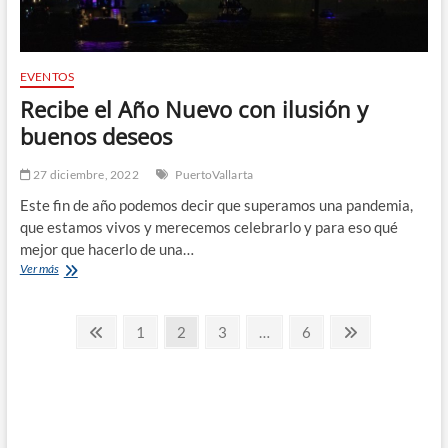
EVENTOS
Recibe el Año Nuevo con ilusión y
buenos deseos
27 diciembre, 2022
PuertoVallarta
Este fin de año podemos decir que superamos una pandemia,
que estamos vivos y merecemos celebrarlo y para eso qué
mejor que hacerlo de una…
Recibe
Ver más
el
Año
Paginación
Nuevo
Previous
Page
Page
Page
Page
Next
1
2
3
…
6
con
page
page
de
ilusión
y
entradas
buenos
deseos