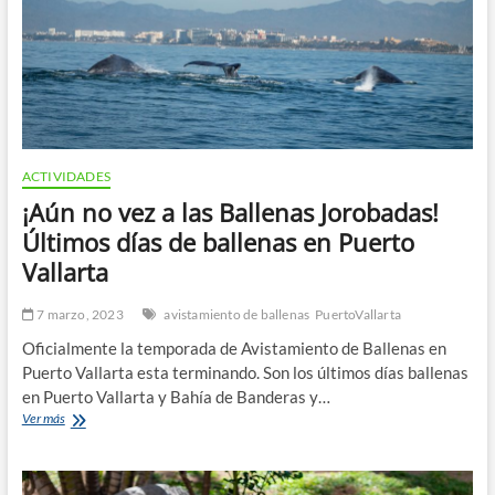
ACTIVIDADES
¡Aún no vez a las Ballenas Jorobadas!
Últimos días de ballenas en Puerto
Vallarta
7 marzo, 2023
avistamiento de ballenas
PuertoVallarta
Oficialmente la temporada de Avistamiento de Ballenas en
Puerto Vallarta esta terminando. Son los últimos días ballenas
en Puerto Vallarta y Bahía de Banderas y…
¡Aún
Ver más
no
vez
a