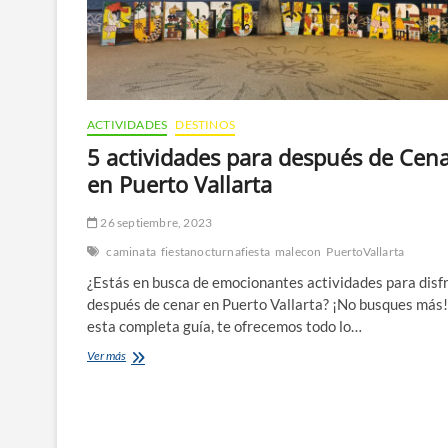
ACTIVIDADES
DESTINOS
5 actividades para después de Cen
en Puerto Vallarta
26 septiembre, 2023
caminata
fiestanocturnafiesta
malecon
PuertoVallarta
¿Estás en busca de emocionantes actividades para disf
después de cenar en Puerto Vallarta? ¡No busques más!
esta completa guía, te ofrecemos todo lo…
5
Ver más
actividades
para
después
de
Cenar