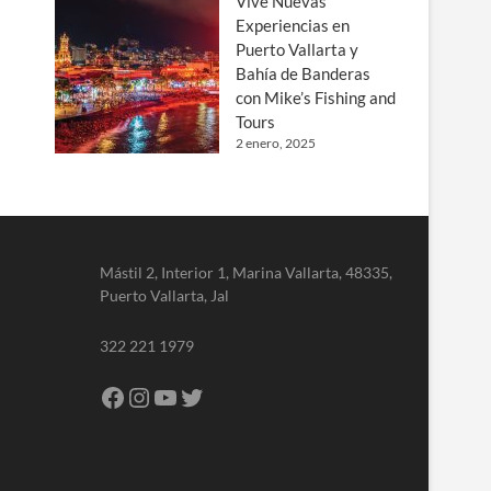
Vive Nuevas
Experiencias en
Puerto Vallarta y
Bahía de Banderas
con Mike’s Fishing and
Tours
2 enero, 2025
Mástil 2, Interior 1, Marina Vallarta, 48335,
Puerto Vallarta, Jal
322 221 1979
Facebook
Instagram
YouTube
Twitter