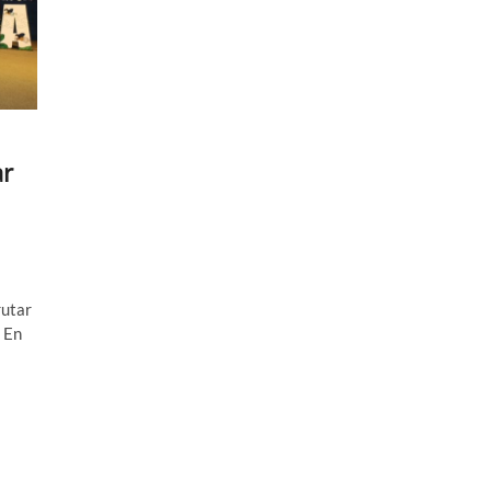
ar
rutar
 En