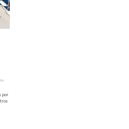
rto
s por
stros