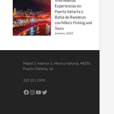
Vive Nuevas
Experiencias en
Puerto Vallarta y
Bahía de Banderas
con Mike’s Fishing and
Tours
2 enero, 2025
Mástil 2, Interior 1, Marina Vallarta, 48335,
Puerto Vallarta, Jal
322 221 1979
Facebook
Instagram
YouTube
Twitter