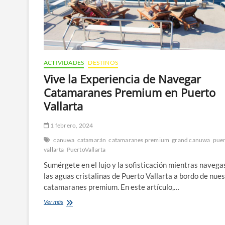
ACTIVIDADES
DESTINOS
Vive la Experiencia de Navegar
Catamaranes Premium en Puerto
Vallarta
1 febrero, 2024
canuwa
catamarán
catamaranes premium
grand canuwa
pue
vallarta
PuertoVallarta
Sumérgete en el lujo y la sofisticación mientras navega
las aguas cristalinas de Puerto Vallarta a bordo de nue
catamaranes premium. En este artículo,…
Vive
Ver más
la
Experiencia