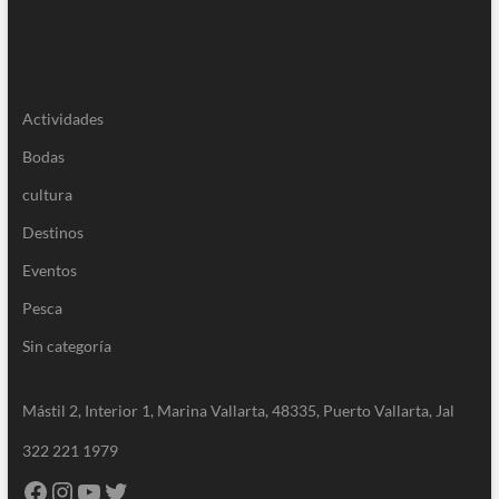
Actividades
Bodas
cultura
Destinos
Eventos
Pesca
Sin categoría
Mástil 2, Interior 1, Marina Vallarta, 48335, Puerto Vallarta, Jal
322 221 1979
Facebook
Instagram
YouTube
Twitter