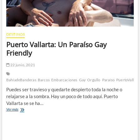
DESTINOS
Puerto Vallarta: Un Paraíso Gay
Friendly
22 junio, 2021
BahíadeBanderas
Barcos
Embarcaciones
Gay
Orgullo
Paraíso
PuertoVallart
Puedes ser travieso y quedarte despierto toda la noche o
relajarse a la sombra. Hay un poco de todo aquí. Puerto
Vallarta se se ha…
Puerto
Ver más
Vallarta:
Un
Paraíso
Gay
Friendly