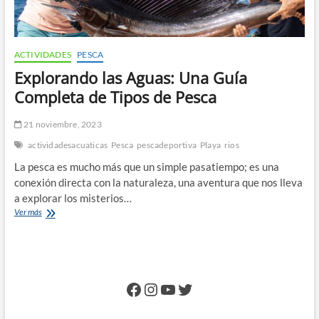
ACTIVIDADES
PESCA
Explorando las Aguas: Una Guía
Completa de Tipos de Pesca
21 noviembre, 2023
actividadesacuaticas
Pesca
pescadeportiva
Playa
rios
La pesca es mucho más que un simple pasatiempo; es una
conexión directa con la naturaleza, una aventura que nos lleva
a explorar los misterios…
Explorando
Ver más
las
Aguas:
Una
Guía
Completa
Facebook
Instagram
YouTube
Twitter
de
Tipos
de