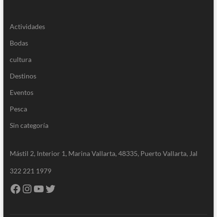
Actividades
Bodas
cultura
Destinos
Eventos
Pesca
Sin categoría
Mástil 2, Interior 1, Marina Vallarta, 48335, Puerto Vallarta, Jal
322 221 1979
Facebook
Instagram
YouTube
Twitter