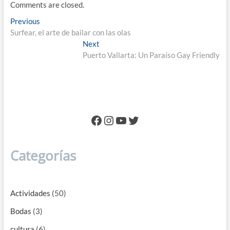
Comments are closed.
Navegación
Previous
Previous
post:
Surfear, el arte de bailar con las olas
de
Next
Next
entradas
post:
Puerto Vallarta: Un Paraíso Gay Friendly
Facebook
Instagram
YouTube
Twitter
Categorías
Actividades
(50)
Bodas
(3)
cultura
(6)