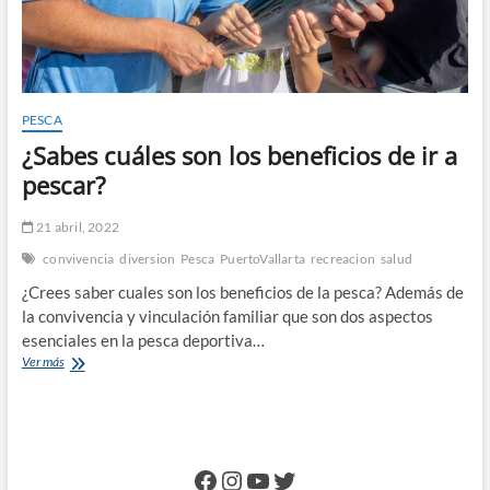
PESCA
¿Sabes cuáles son los beneficios de ir a
pescar?
21 abril, 2022
convivencia
diversion
Pesca
PuertoVallarta
recreacion
salud
¿Crees saber cuales son los beneficios de la pesca? Además de
la convivencia y vinculación familiar que son dos aspectos
esenciales en la pesca deportiva…
¿Sabes
Ver más
cuáles
son
los
beneficios
de
Facebook
Instagram
YouTube
Twitter
ir