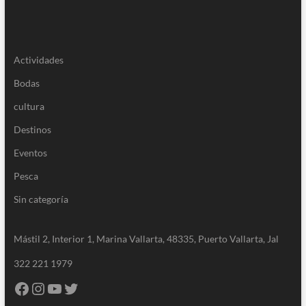
Actividades
Bodas
cultura
Destinos
Eventos
Pesca
Sin categoría
Mástil 2, Interior 1, Marina Vallarta, 48335, Puerto Vallarta, Jal
322 221 1979
Facebook
Instagram
YouTube
Twitter