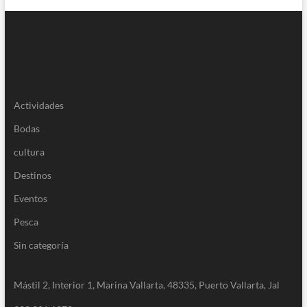
Actividades
Bodas
cultura
Destinos
Eventos
Pesca
Sin categoría
Mástil 2, Interior 1, Marina Vallarta, 48335, Puerto Vallarta, Jal