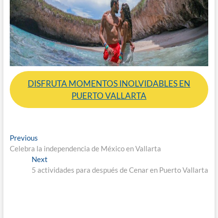
DISFRUTA MOMENTOS INOLVIDABLES EN
PUERTO VALLARTA
Navegación
Previous
Previous
post:
Celebra la independencia de México en Vallarta
de
Next
Next
entradas
post:
5 actividades para después de Cenar en Puerto Vallarta